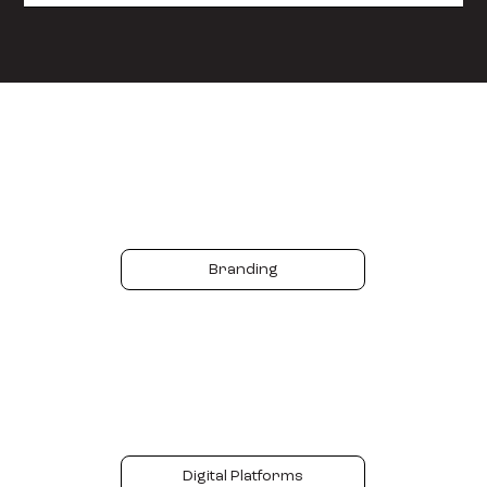
Chybí vám jasně definovaná
značka?
Branding
Nefunguje vám web?
Digital Platforms