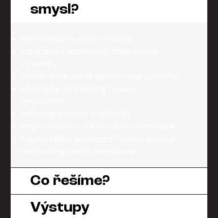
smysl?
marketing se řeší nahodile
kampaně nepřinášejí očekávané
výsledky
firma nemá jasně definované priority
obchod a marketing nejsou
propojené
web negeneruje poptávky
chybí obsahová a akviziční strategie
majitel nebo obchodní ředitel supluje
marketingového manažera
Co řešíme?
Výstupy