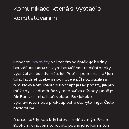
Komunikace, která si vystačí s
konstatováním
Koncept
Dva světy
, ve kterém se špičkuje hodný
bankéř Air Bank se zlým bankéřem tradiční banky,
vydržel značce dvanáct let. Poté si ponechala už jen
toho hodného, aby se po roce a půl rozloučila i s
ním. Nový komunikační koncept je tak prostý, jak jen
může být. Jednoduše vyjmenovává důvody, proč je
Air Bank na trhu lepší volbou. Bez jakékoli
výpravnosti nebo překvapivého storytellingu. Čistě
racionálně.
A snad každý, kdo kdy listoval zmiňovaným Brand
Bookem, v novém konceptu pozná jeho konkrétní