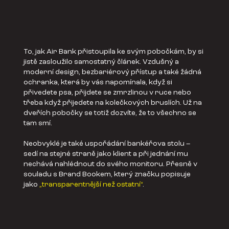
To, jak Air Bank přistoupila ke svým pobočkám, by si
jistě zasloužilo samostatný článek. Vzdušný a
moderní design, bezbariérový přístup a také žádná
ochranka, která by vás napomínala, když si
přivedete psa, přijdete se zmrzlinou v ruce nebo
třeba když přijedete na kolečkových bruslích. Už na
dveřích pobočky se totiž dozvíte, že to všechno se
tam smí.
Neobvyklé je také uspořádání bankéřova stolu –
sedí na stejné straně jako klient a při jednání mu
nechává nahlédnout do svého monitoru. Přesně v
souladu s Brand Bookem, který značku popisuje
jako
„transparentnější než ostatní“
.