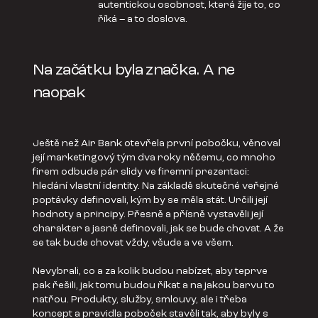
autentickou osobnost, která žije to, co
říká – a to doslova.
Na začátku byla značka. A ne
naopak
Ještě než Air Bank otevřela první pobočku, věnoval
její marketingový tým dva roky něčemu, co mnoho
firem odbude pár slidy ve firemní prezentaci:
hledání vlastní identity. Na základě skutečné veřejné
poptávky definovali, kým by se měla stát. Určili její
hodnoty a principy. Přesně a přísně vystavěli její
charakter a jasně definovali, jak se bude chovat. A že
se tak bude chovat vždy, všude a ve všem.
Nevybrali, co a za kolik budou nabízet, aby teprve
pak řešili, jak tomu budou říkat a na jakou barvu to
natřou. Produkty, služby, smlouvy, ale i třeba
koncept a pravidla poboček stavěli tak, aby byly s