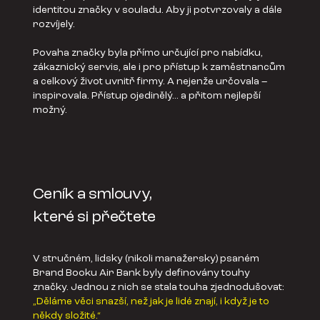
identitou značky v souladu. Aby ji potvrzovaly a dále
rozvíjely.
Povaha značky byla přímo určující pro nabídku,
zákaznický servis, ale i pro přístup k zaměstnancům
a celkový život uvnitř firmy. A nejenže určovala –
inspirovala. Přístup ojedinělý... a přitom nejlepší
možný.
Ceník a smlouvy,
které si přečtete
V stručném, lidsky (nikoli manažersky) psaném
Brand Booku Air Bank byly definovány touhy
značky. Jednou z nich se stala touha zjednodušovat:
„Děláme věci snazší, než jak je lidé znají, i když je to
někdy složité.“