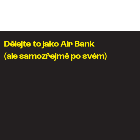
Dělejte to jako Air Bank
(ale samozřejmě po svém)