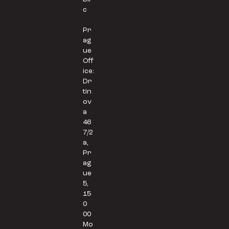
c
Pr
ag
ue
Off
ice:
Dr
tin
ov
a
46
7/2
a,
Pr
ag
ue
5,
15
0
00
Mo