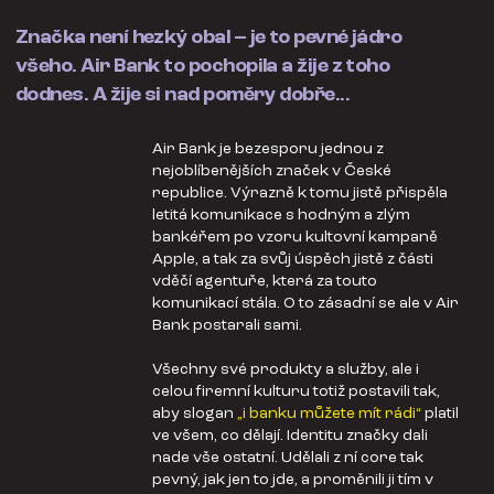
Značka není hezký obal – je to pevné jádro
všeho. Air Bank to pochopila a žije z toho
dodnes. A žije si nad poměry dobře...
Air Bank je bezesporu jednou z
nejoblíbenějších značek v České
republice. Výrazně k tomu jistě přispěla
letitá komunikace s hodným a zlým
bankéřem po vzoru kultovní kampaně
Apple, a tak za svůj úspěch jistě z části
vděčí agentuře, která za touto
komunikací stála. O to zásadní se ale v Air
Bank postarali sami.
Všechny své produkty a služby, ale i
celou firemní kulturu totiž postavili tak,
aby slogan
„i banku můžete mít rádi“
platil
ve všem, co dělají. Identitu značky dali
nade vše ostatní. Udělali z ní core tak
pevný, jak jen to jde, a proměnili ji tím v