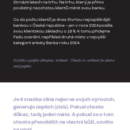
čtrnácti letech na trhu. Na trhu, který je přímo
pověstný neochotou klientů měnit svou banku.
Co do počtu klientů je dnes čtvrtou nejúspěšnější
bankou v České republice – jen v roce 2024 posílila
svou klientskou základnu o 16 %. K tomu přidejme
řadu ocenění, například druhé místo v nejvyšší
kategorii ankety Banka roku 2024.
Za fotky a grafiky děkujeme AirBank / Thanks to AirBank for photos
and graphics
Je-li značka silná nejen ve svých výrocích,
generuje úspěch (zisk). Pokud chcete
důkaz, tady jeden máte. A pokud se o tom
chcete přesvědčit na vlastní kůži, ozvěte
se nám!