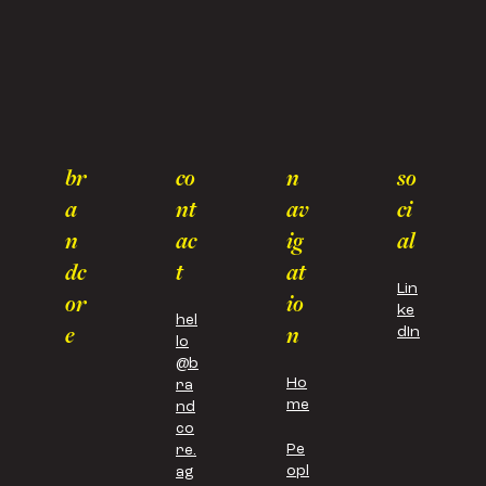
br
co
n
so
a
nt
av
ci
n
ac
ig
al
dc
t
at
Lin
or
io
ke
hel
e
n
dIn
lo
@b
Ho
ra
me
nd
co
Pe
re.
opl
ag