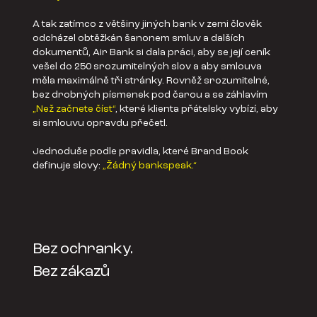
A tak zatímco z většiny jiných bank v zemi člověk
odcházel obtěžkán šanonem smluv a dalších
dokumentů, Air Bank si dala práci, aby se její ceník
vešel do 250 srozumitelných slov a aby smlouva
měla maximálně tři stránky. Rovněž srozumitelné,
bez drobných písmenek pod čarou a se záhlavím
„Než začnete číst“
, které klienta přátelsky vybízí, aby
si smlouvu opravdu přečetl.
Jednoduše podle pravidla, které Brand Book
definuje slovy:
„Žádný bankspeak.“
Bez ochranky.
Bez zákazů